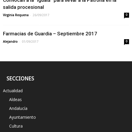
Convocan a la “igualá” para llevar a la Patrona en la
salida procesional
-
Virginia Requena
26/09/2017
0
Farmacias de Guardia – Septiembre 2017
-
Alejandro
01/09/2017
0
SECCIONES
Actualidad
Aldeas
Andalucía
Ayuntamiento
Cultura