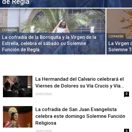
de Regla
COFRADÍAS
La cofradía de la Borriquita y la Virgen de la
COFRADÍAS
Estrella, celebra el sábado su Solemne
La Virgen 
Función de Regla
Solemne Tr
La Hermandad del Calvario celebrará el
Viernes de Dolores su Vía Crucis y Vía...
20/03/2026
0
La cofradía de San Juan Evangelista
celebra este domingo Solemne Función
Religiosa
20/03/2026
0