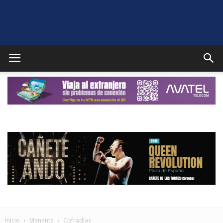
Puente
Genil
Noticias
Inicio
Mananta
Cofradías