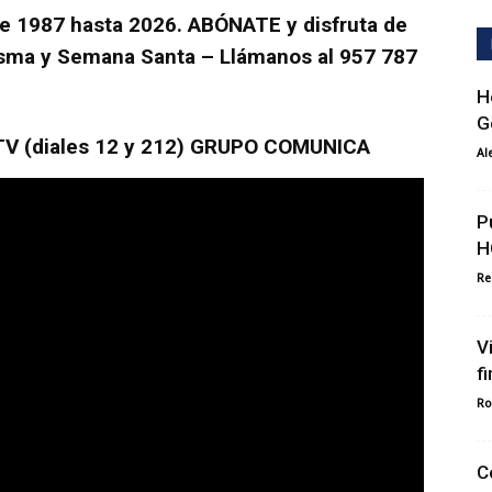
e 1987 hasta 2026. ABÓNATE y disfruta de
esma y Semana Santa – Llámanos al 957 787
H
G
 (diales 12 y 212) GRUPO COMUNICA
Al
P
H
Re
V
f
Ro
C