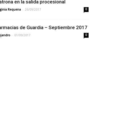
atrona en la salida procesional
-
rginia Requena
26/09/2017
0
armacias de Guardia – Septiembre 2017
-
ejandro
01/09/2017
0