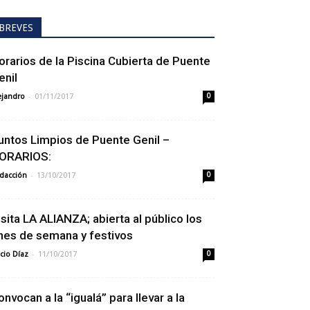
BREVES
orarios de la Piscina Cubierta de Puente
enil
-
ejandro
01/11/2017
0
untos Limpios de Puente Genil –
ORARIOS:
-
dacción
13/10/2017
0
isita LA ALIANZA; abierta al público los
ines de semana y festivos
-
cio Díaz
11/10/2017
0
onvocan a la “igualá” para llevar a la