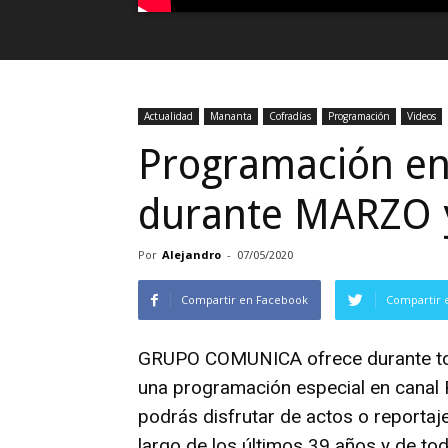
Actualidad
Mananta
Cofradías
Programación
Videos
Programación e
durante MARZO 
Por
Alejandro
-
07/05/2020
Compartir en Facebook
Compartir 
GRUPO COMUNICA ofrece durante to
una programación especial en canal
podrás disfrutar de actos o reporta
largo de los últimos 39 años y de t