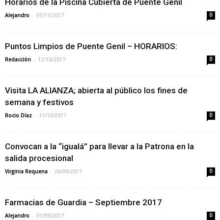
Horarios de la Piscina Cubierta de Puente Genil
-
Alejandro
01/11/2017
0
Puntos Limpios de Puente Genil – HORARIOS:
-
Redacción
13/10/2017
0
Visita LA ALIANZA; abierta al público los fines de
semana y festivos
-
Rocio Díaz
11/10/2017
0
Convocan a la “igualá” para llevar a la Patrona en la
salida procesional
-
Virginia Requena
26/09/2017
0
Farmacias de Guardia – Septiembre 2017
-
Alejandro
01/09/2017
0