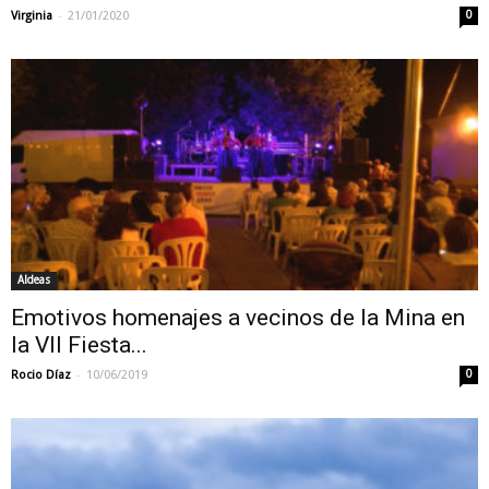
-
Virginia
21/01/2020
0
Aldeas
Emotivos homenajes a vecinos de la Mina en
la VII Fiesta...
-
Rocio Díaz
10/06/2019
0