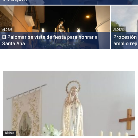
ALDEAS
ALDEAS
El Palomar se viste de fiesta para honrar a
Procesión
Santa Ana
amplio re
Aldeas