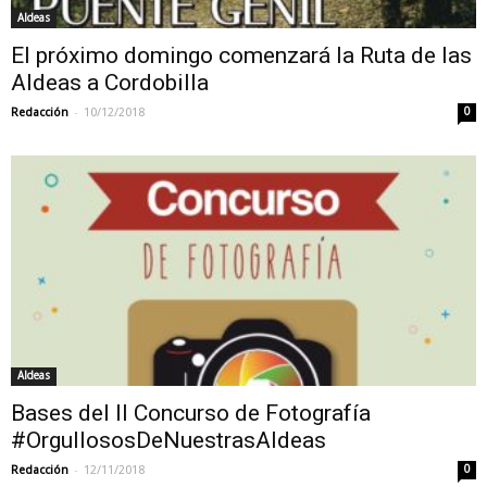
Aldeas
El próximo domingo comenzará la Ruta de las
Aldeas a Cordobilla
-
Redacción
10/12/2018
0
Aldeas
Bases del II Concurso de Fotografía
#OrgullososDeNuestrasAldeas
-
Redacción
12/11/2018
0