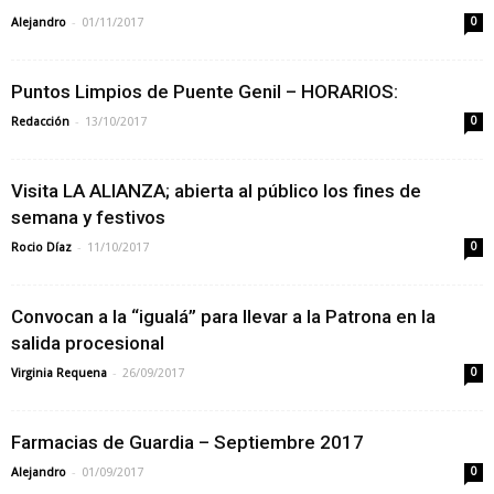
-
Alejandro
01/11/2017
0
Puntos Limpios de Puente Genil – HORARIOS:
-
Redacción
13/10/2017
0
Visita LA ALIANZA; abierta al público los fines de
semana y festivos
-
Rocio Díaz
11/10/2017
0
Convocan a la “igualá” para llevar a la Patrona en la
salida procesional
-
Virginia Requena
26/09/2017
0
Farmacias de Guardia – Septiembre 2017
-
Alejandro
01/09/2017
0