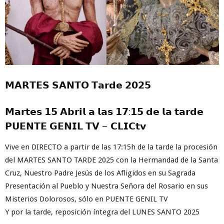
𝗠𝗔𝗥𝗧𝗘𝗦 𝗦𝗔𝗡𝗧𝗢 𝗧𝗮𝗿𝗱𝗲 𝟮𝟬𝟮𝟱
𝗠𝗮𝗿𝘁𝗲𝘀 𝟭𝟱 𝗔𝗯𝗿𝗶𝗹 𝗮 𝗹𝗮𝘀 𝟭𝟳:𝟭𝟱 𝗱𝗲 𝗹𝗮 𝘁𝗮𝗿𝗱𝗲
𝗣𝗨𝗘𝗡𝗧𝗘 𝗚𝗘𝗡𝗜𝗟 𝗧𝗩 – 𝗖𝗟𝗜𝗖𝘁𝘃
Vive en DIRECTO a partir de las 17:15h de la tarde la procesión
del MARTES SANTO TARDE 2025 con la Hermandad de la Santa
Cruz, Nuestro Padre Jesús de los Afligidos en su Sagrada
Presentación al Pueblo y Nuestra Señora del Rosario en sus
Misterios Dolorosos, sólo en PUENTE GENIL TV
Y por la tarde, reposición íntegra del LUNES SANTO 2025