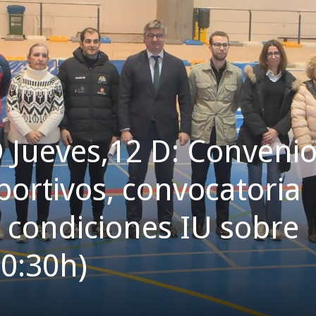
Jueves,12 D: Conveni
portivos, convocatoria
 condiciones IU sobre
20:30h)