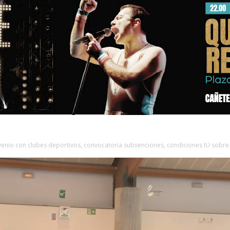
nio con clubes deportivos, convocatoria subvenciones, condiciones IU sobre.