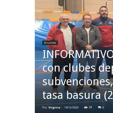
Actualidad
INFORMATIVO 
con clubes de
subvenciones,
tasa basura (
Por
Virginia
-
38
19/12/2024
0