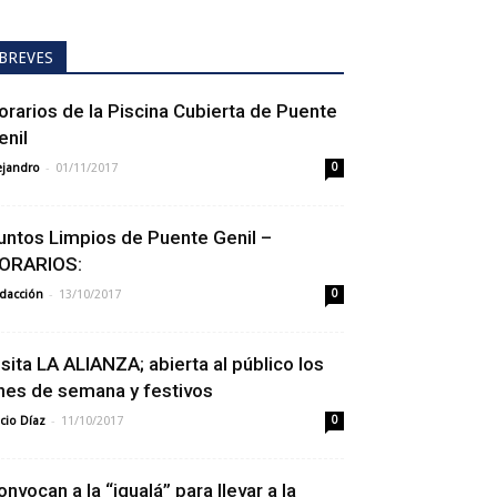
BREVES
orarios de la Piscina Cubierta de Puente
enil
-
ejandro
01/11/2017
0
untos Limpios de Puente Genil –
ORARIOS:
-
dacción
13/10/2017
0
isita LA ALIANZA; abierta al público los
ines de semana y festivos
-
cio Díaz
11/10/2017
0
onvocan a la “igualá” para llevar a la