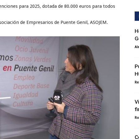
enciones para 2025, dotada de 80.000 euros para todos
sociación de Empresarios de Puente Genil, ASOJEM.
H
G
Al
P
H
Re
V
f
Ro
C