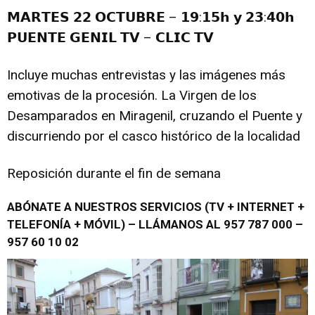
𝗠𝗔𝗥𝗧𝗘𝗦 𝟮𝟮 𝗢𝗖𝗧𝗨𝗕𝗥𝗘 – 𝟭𝟵:𝟭𝟱𝗵 𝘆 𝟮𝟯:𝟰𝟬𝗵
𝗣𝗨𝗘𝗡𝗧𝗘 𝗚𝗘𝗡𝗜𝗟 𝗧𝗩 – 𝗖𝗟𝗜𝗖 𝗧𝗩
Incluye muchas entrevistas y las imágenes más
emotivas de la procesión. La Virgen de los
Desamparados en Miragenil, cruzando el Puente y
discurriendo por el casco histórico de la localidad
Reposición durante el fin de semana
ABÓNATE A NUESTROS SERVICIOS (TV + INTERNET +
TELEFONÍA + MÓVIL) – LLÁMANOS AL 957 787 000 –
957 60 10 02