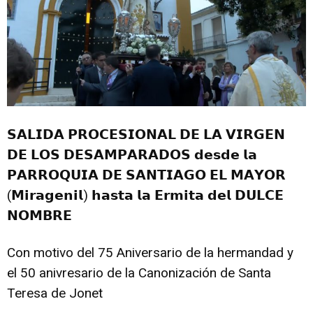
𝗦𝗔𝗟𝗜𝗗𝗔 𝗣𝗥𝗢𝗖𝗘𝗦𝗜𝗢𝗡𝗔𝗟 𝗗𝗘 𝗟𝗔 𝗩𝗜𝗥𝗚𝗘𝗡
𝗗𝗘 𝗟𝗢𝗦 𝗗𝗘𝗦𝗔𝗠𝗣𝗔𝗥𝗔𝗗𝗢𝗦 𝗱𝗲𝘀𝗱𝗲 𝗹𝗮
𝗣𝗔𝗥𝗥𝗢𝗤𝗨𝗜𝗔 𝗗𝗘 𝗦𝗔𝗡𝗧𝗜𝗔𝗚𝗢 𝗘𝗟 𝗠𝗔𝗬𝗢𝗥
(𝗠𝗶𝗿𝗮𝗴𝗲𝗻𝗶𝗹) 𝗵𝗮𝘀𝘁𝗮 𝗹𝗮 𝗘𝗿𝗺𝗶𝘁𝗮 𝗱𝗲𝗹 𝗗𝗨𝗟𝗖𝗘
𝗡𝗢𝗠𝗕𝗥𝗘
Con motivo del 75 Aniversario de la hermandad y
el 50 anivresario de la Canonización de Santa
Teresa de Jonet