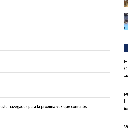
H
G
Al
P
H
 este navegador para la próxima vez que comente.
Re
V