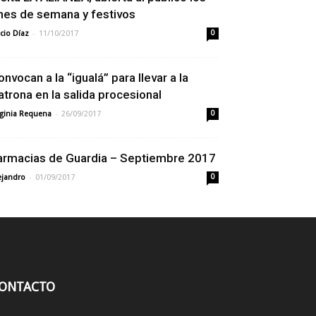
ines de semana y festivos
-
cio Díaz
11/10/2017
0
onvocan a la “igualá” para llevar a la
atrona en la salida procesional
-
rginia Requena
26/09/2017
0
armacias de Guardia – Septiembre 2017
-
ejandro
01/09/2017
0
ONTACTO