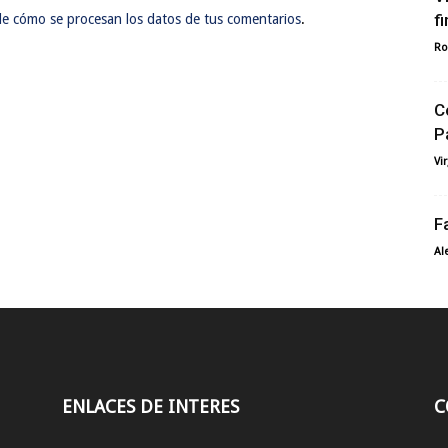
f
e cómo se procesan los datos de tus comentarios
.
Ro
C
P
Vi
F
Al
ENLACES DE INTERES
C