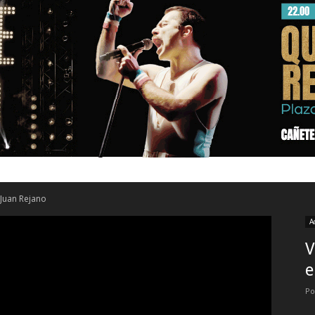
Juan Rejano
A
V
e
Po