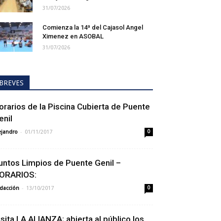
31/07/2026
Comienza la 14ª del Cajasol Angel
Ximenez en ASOBAL
31/07/2026
BREVES
orarios de la Piscina Cubierta de Puente
enil
-
ejandro
01/11/2017
0
untos Limpios de Puente Genil –
ORARIOS:
-
dacción
13/10/2017
0
isita LA ALIANZA; abierta al público los