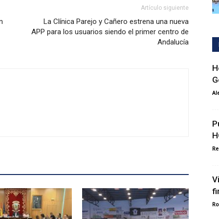
Artículo siguiente
n
La Clínica Parejo y Cañero estrena una nueva
APP para los usuarios siendo el primer centro de
Andalucía
H
G
Al
P
H
Re
V
f
Ro