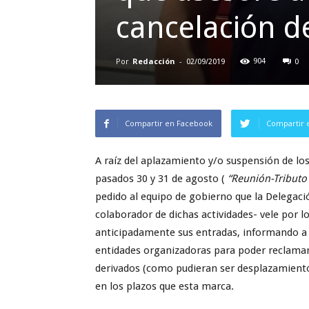
cancelación d
Por
Redacción
-
904
02/09/2019
0
Compartir en Facebook
Compartir 
A raíz del aplazamiento y/o suspensión de lo
pasados 30 y 31 de agosto (
“Reunión-Tribut
pedido al equipo de gobierno que la Delega
colaborador de dichas actividades- vele por l
anticipadamente sus entradas, informando a t
entidades organizadoras para poder reclamar
derivados (como pudieran ser desplazamiento 
en los plazos que esta marca.