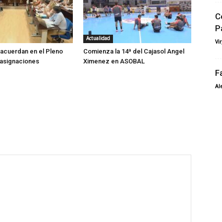
C
P
Actualidad
Vi
acuerdan en el Pleno
Comienza la 14ª del Cajasol Angel
 asignaciones
Ximenez en ASOBAL
F
Al