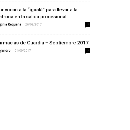
onvocan a la “igualá” para llevar a la
atrona en la salida procesional
-
rginia Requena
26/09/2017
0
armacias de Guardia – Septiembre 2017
-
ejandro
01/09/2017
0