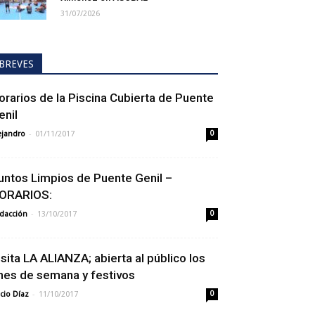
31/07/2026
BREVES
orarios de la Piscina Cubierta de Puente
enil
-
ejandro
01/11/2017
0
untos Limpios de Puente Genil –
ORARIOS:
-
dacción
13/10/2017
0
isita LA ALIANZA; abierta al público los
ines de semana y festivos
-
cio Díaz
11/10/2017
0