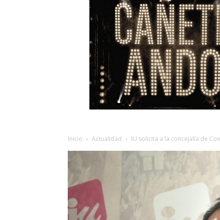
Inicio
Actualidad
IU solicita a la concejalía de C