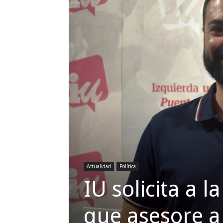
Actualidad
Política
IU solicita a 
que asesore a 