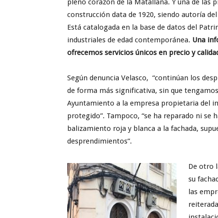
pleno corazón de la Matallana. Y una de las p
construcción data de 1920, siendo autoría de
Está catalogada en la base de datos del Patri
industriales de edad contemporánea.
Una inf
ofrecemos servicios únicos en precio y cal
Según denuncia Velasco, “continúan los despr
de forma más significativa, sin que tengamo
Ayuntamiento a la empresa propietaria del i
protegido”. Tampoco, “se ha reparado ni se h
balizamiento roja y blanca a la fachada, sup
desprendimientos”.
De otro l
su facha
las empr
reiterad
instalac