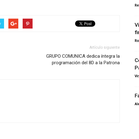
Re
r
V
f
Ro
Artículo siguiente
GRUPO COMUNICA dedica íntegra la
C
programación del 8D a la Patrona
P
Vi
F
Al