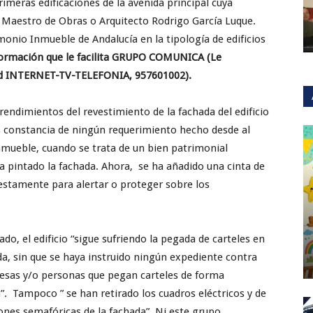
rimeras edificaciones de la avenida principal cuya
l Maestro de Obras o Arquitecto Rodrigo García Luque.
monio Inmueble de Andalucía en la tipología de edificios
ormación que le facilita GRUPO COMUNICA (Le
idad INTERNET-TV-TELEFONIA, 957601002).
endimientos del revestimiento de la fachada del edificio
s constancia de ningún requerimiento hecho desde al
nmueble, cuando se trata de un bien patrimonial
a pintado la fachada. Ahora, se ha añadido una cinta de
uestamente para alertar o proteger sobre los
ado, el edificio “sigue sufriendo la pegada de carteles en
da, sin que se haya instruido ningún expediente contra
esas y/o personas que pegan carteles de forma
a”. Tampoco ” se han retirado los cuadros eléctricos y de
iones semafóricas de la fachada”. Ni este grupo