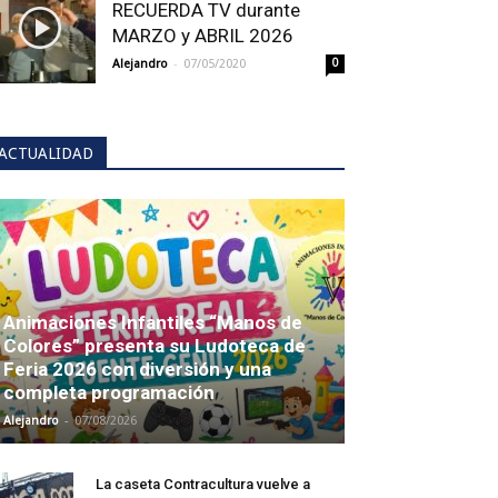
RECUERDA TV durante
MARZO y ABRIL 2026
-
Alejandro
07/05/2020
0
ACTUALIDAD
Animaciones Infantiles “Manos de
Colores” presenta su Ludoteca de
Feria 2026 con diversión y una
completa programación
-
Alejandro
07/08/2026
La caseta Contracultura vuelve a