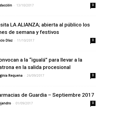
-
dacción
13/10/2017
0
isita LA ALIANZA; abierta al público los
ines de semana y festivos
-
cio Díaz
11/10/2017
0
onvocan a la “igualá” para llevar a la
atrona en la salida procesional
-
rginia Requena
26/09/2017
0
armacias de Guardia – Septiembre 2017
-
ejandro
01/09/2017
0