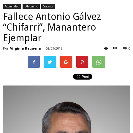
Actualidad
Obituario
Sucesos
Fallece Antonio Gálvez
“Chifarri”, Manantero
Ejemplar
Por
Virginia Requena
-
5688
02/09/2018
0