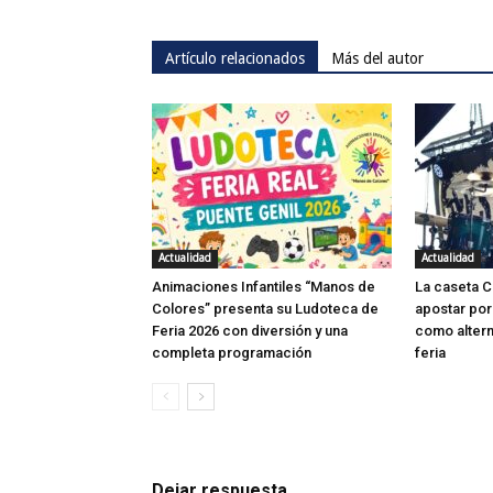
Artículo relacionados
Más del autor
Actualidad
Actualidad
Animaciones Infantiles “Manos de
La caseta C
Colores” presenta su Ludoteca de
apostar por
Feria 2026 con diversión y una
como altern
completa programación
feria
Dejar respuesta