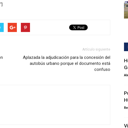
”]
r
Artículo siguiente
en
Aplazada la adjudicación para la concesión del
H
autobús urbano porque el documento está
G
confuso
Al
P
H
Re
V