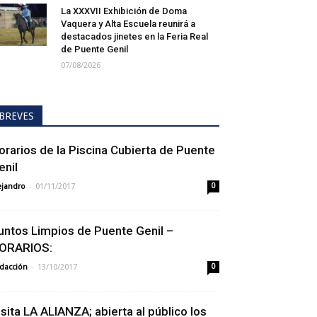
La XXXVII Exhibición de Doma
Vaquera y Alta Escuela reunirá a
destacados jinetes en la Feria Real
de Puente Genil
07/08/2026
BREVES
orarios de la Piscina Cubierta de Puente
enil
-
ejandro
01/11/2017
0
untos Limpios de Puente Genil –
ORARIOS:
-
dacción
13/10/2017
0
isita LA ALIANZA; abierta al público los