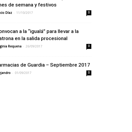
ines de semana y festivos
-
cio Díaz
11/10/2017
0
onvocan a la “igualá” para llevar a la
atrona en la salida procesional
-
rginia Requena
26/09/2017
0
armacias de Guardia – Septiembre 2017
-
ejandro
01/09/2017
0