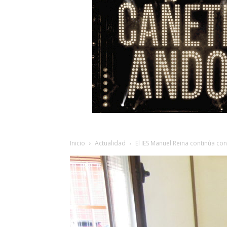
Inicio
Actualidad
El IES Manuel Reina continúa co