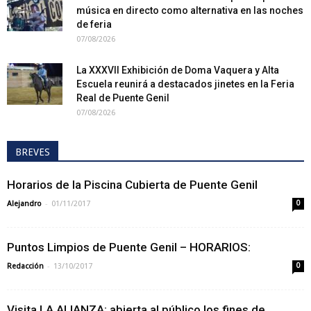
música en directo como alternativa en las noches
de feria
07/08/2026
La XXXVII Exhibición de Doma Vaquera y Alta
Escuela reunirá a destacados jinetes en la Feria
Real de Puente Genil
07/08/2026
BREVES
Horarios de la Piscina Cubierta de Puente Genil
-
Alejandro
01/11/2017
0
Puntos Limpios de Puente Genil – HORARIOS:
-
Redacción
13/10/2017
0
Visita LA ALIANZA; abierta al público los fines de