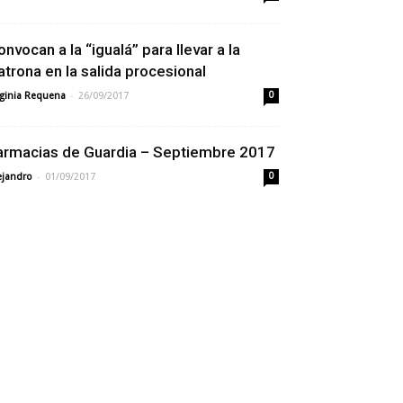
onvocan a la “igualá” para llevar a la
atrona en la salida procesional
-
rginia Requena
26/09/2017
0
armacias de Guardia – Septiembre 2017
-
ejandro
01/09/2017
0