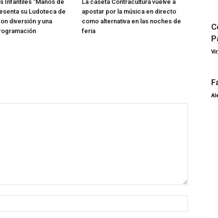
 Infantiles “Manos de
La caseta Contracultura vuelve a
esenta su Ludoteca de
apostar por la música en directo
con diversión y una
como alternativa en las noches de
C
rogramación
feria
P
Vi
F
Al