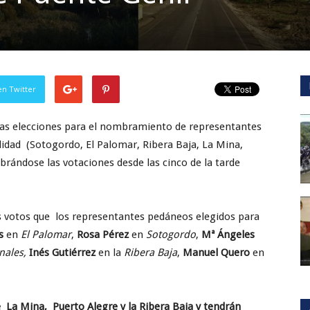
en Twitter
 las elecciones para el nombramiento de representantes
alidad (Sotogordo, El Palomar, Ribera Baja, La Mina,
ebrándose las votaciones desde las cinco de la tarde
sus votos que los representantes pedáneos elegidos para
s
en
El Palomar
,
Rosa Pérez
en
Sotogordo
,
Mª Ángeles
nales,
Inés Gutiérrez
en la
Ribera Baja
,
Manuel Quero
en
 La Mina, Puerto Alegre y la Ribera Baja y tendrán