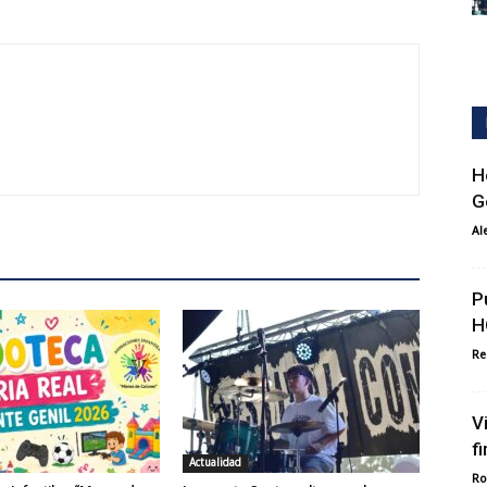
H
G
Al
P
H
Re
V
f
Actualidad
Ro