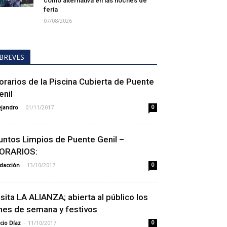
como alternativa en las noches de
feria
07/08/2026
BREVES
orarios de la Piscina Cubierta de Puente
enil
-
ejandro
01/11/2017
0
untos Limpios de Puente Genil –
ORARIOS:
-
dacción
13/10/2017
0
isita LA ALIANZA; abierta al público los
ines de semana y festivos
-
cio Díaz
11/10/2017
0