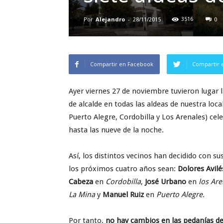
Por
Alejandro
-
3516
28/11/2015
0
Compartir en Facebook
Compartir 
Ayer viernes 27 de noviembre tuvieron lugar
de alcalde en todas las aldeas de nuestra loc
Puerto Alegre, Cordobilla y Los Arenales) cel
hasta las nueve de la noche.
Así, los distintos vecinos han decidido con 
los próximos cuatro años sean:
Dolores Avilé
Cabeza
en
Cordobilla
,
José Urbano
en
los Are
La Mina
y
Manuel Ruiz
en
Puerto Alegre.
Por tanto,
no hay cambios en las pedanías de