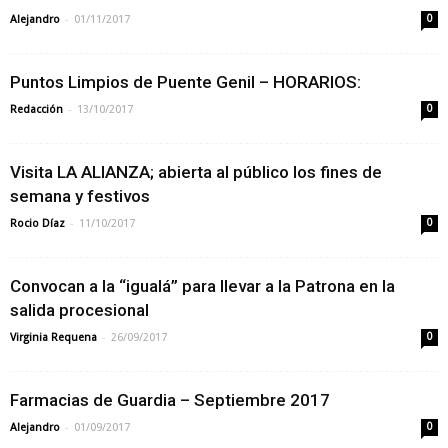
-
Alejandro
01/11/2017
0
Puntos Limpios de Puente Genil – HORARIOS:
-
Redacción
13/10/2017
0
Visita LA ALIANZA; abierta al público los fines de
semana y festivos
-
Rocio Díaz
11/10/2017
0
Convocan a la “igualá” para llevar a la Patrona en la
salida procesional
-
Virginia Requena
26/09/2017
0
Farmacias de Guardia – Septiembre 2017
-
Alejandro
01/09/2017
0