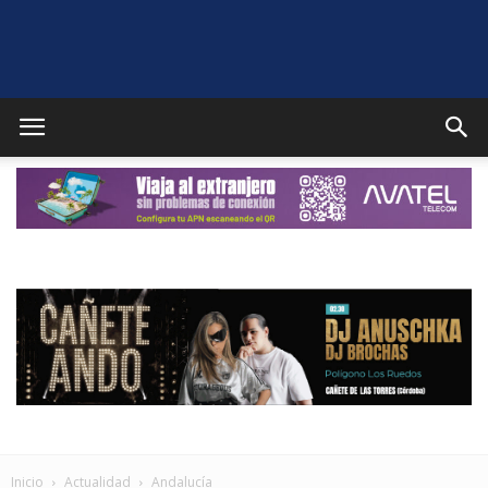
Puente
Genil
Noticias
Inicio
Actualidad
Andalucía