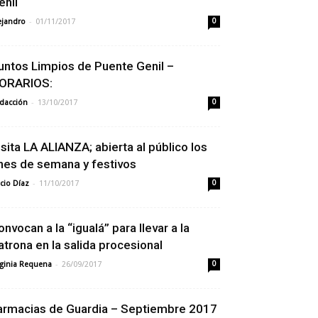
enil
-
ejandro
01/11/2017
0
untos Limpios de Puente Genil –
ORARIOS:
-
dacción
13/10/2017
0
isita LA ALIANZA; abierta al público los
ines de semana y festivos
-
cio Díaz
11/10/2017
0
onvocan a la “igualá” para llevar a la
atrona en la salida procesional
-
rginia Requena
26/09/2017
0
armacias de Guardia – Septiembre 2017