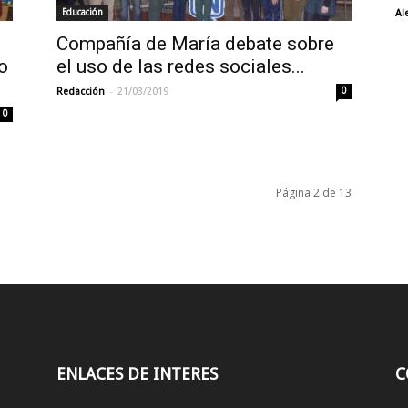
Educación
Al
Compañía de María debate sobre
o
el uso de las redes sociales...
-
Redacción
21/03/2019
0
0
Página 2 de 13
ENLACES DE INTERES
C