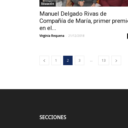
Educación
Manuel Delgado Rivas de
Compañía de María, primer premi
en el...
-
Virginia Requena
21/12/2018
...
1
2
3
13
SECCIONES