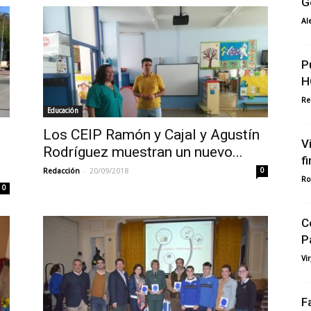
G
Al
P
H
Re
Educación
Los CEIP Ramón y Cajal y Agustín
V
Rodríguez muestran un nuevo...
f
-
Redacción
20/09/2018
0
Ro
0
C
P
Vi
F