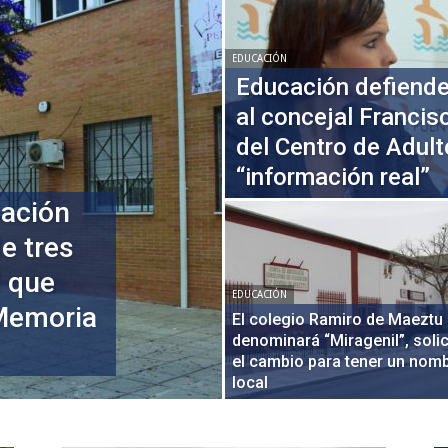
EDUCACIÓN
Educación defiende
al concejal Francis
del Centro de Adulto
“información real”
cación
e tres
l que
EDUCACIÓN
 Memoria
El colegio Ramiro de Maeztu
denominará “Miragenil”, solic
el cambio para tener un nom
local