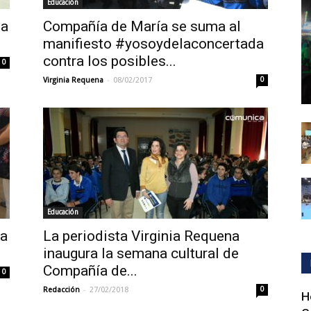
Educación
la
Compañía de María se suma al
manifiesto #yosoydelaconcertada
contra los posibles...
0
-
Virginia Requena
08/02/2017
0
Educación
 a
La periodista Virginia Requena
inaugura la semana cultural de
Compañía de...
0
-
Redacción
27/02/2018
0
H