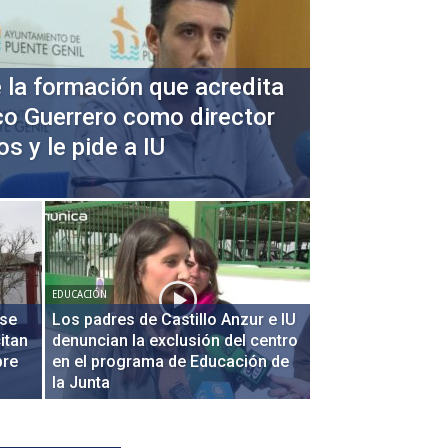
 la formación que acredita
co Guerrero como director
s y le pide a IU
EDUCACIÓN
 se
Los padres de Castillo Anzur e IU
itan
denuncian la exclusión del centro
bre
en el programa de Educación de
la Junta