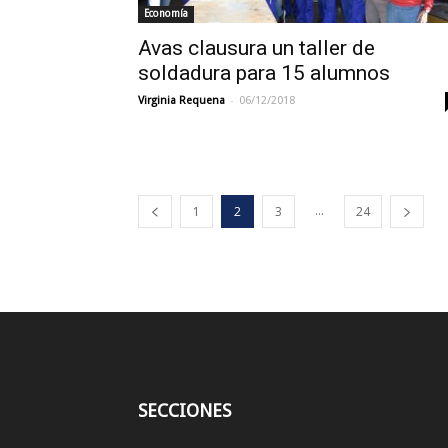
Economía
Avas clausura un taller de
soldadura para 15 alumnos
-
Virginia Requena
06/12/2018
...
1
2
3
24
SECCIONES