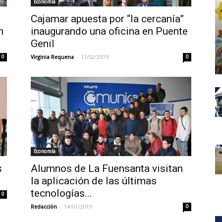
Economía
Cajamar apuesta por “la cercanía”
n
inaugurando una oficina en Puente
Genil
-
0
Virginia Requena
13/02/2019
0
Economía
s
Alumnos de La Fuensanta visitan
la aplicación de las últimas
tecnologías...
0
-
Redacción
14/01/2019
0