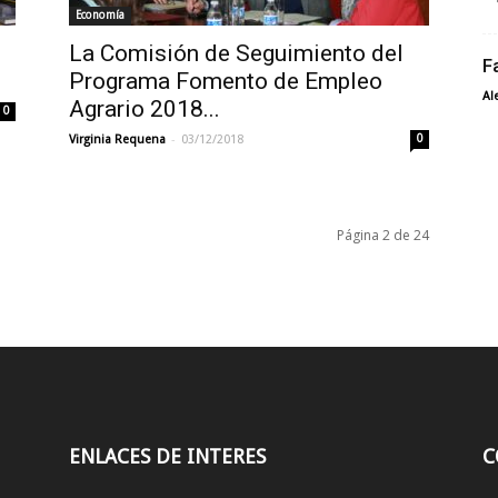
Economía
La Comisión de Seguimiento del
F
Programa Fomento de Empleo
Al
Agrario 2018...
0
-
Virginia Requena
03/12/2018
0
Página 2 de 24
ENLACES DE INTERES
C