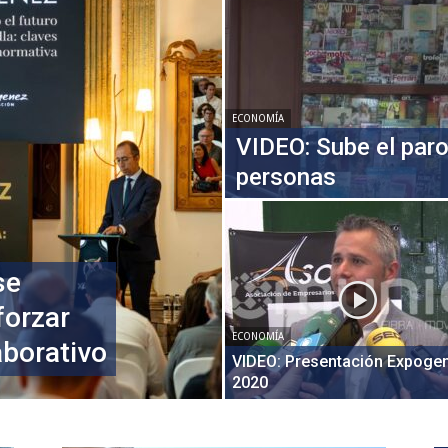
ECONOMÍA
VIDEO: Sube el paro
personas
se
forzar
ECONOMÍA
aborativo
VIDEO: Presentación Expogen
2020