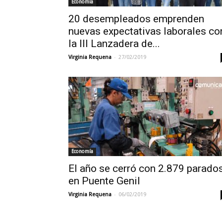
Economía
20 desempleados emprenden
nuevas expectativas laborales co
la III Lanzadera de...
-
Virginia Requena
27/02/2019
Economía
El año se cerró con 2.879 parado
en Puente Genil
-
Virginia Requena
06/02/2019