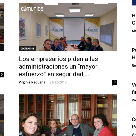
H
G
Al
Economía
P
H
Los empresarios piden a las
administraciones un “mayor
Re
esfuerzo” en seguridad,...
0
-
Virginia Requena
21/12/2018
0
V
f
Ro
C
P
Vi