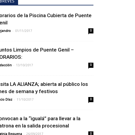
BREVES
orarios de la Piscina Cubierta de Puente
enil
-
ejandro
01/11/2017
0
untos Limpios de Puente Genil –
ORARIOS:
-
dacción
13/10/2017
0
isita LA ALIANZA; abierta al público los
ines de semana y festivos
-
cio Díaz
11/10/2017
0
onvocan a la “igualá” para llevar a la
atrona en la salida procesional
-
rginia Requena
26/09/2017
0