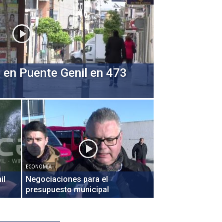
 en Puente Genil en 473
ECONOMÍA
il
Negociaciones para el
presupuesto municipal