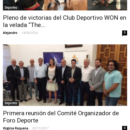
Deportes
Pleno de victorias del Club Deportivo WON en
la velada “The...
-
Alejandro
14/09/2024
0
Deportes
Primera reunión del Comité Organizador de
Foro Deporte
-
Virginia Requena
03/11/2017
0