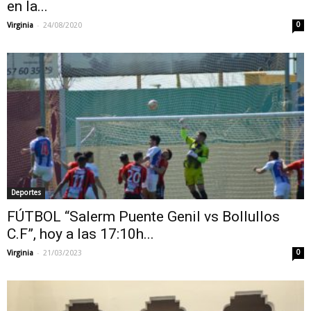
en la...
-
Virginia
24/08/2020
0
Deportes
FÚTBOL “Salerm Puente Genil vs Bollullos
C.F”, hoy a las 17:10h...
-
Virginia
21/03/2023
0