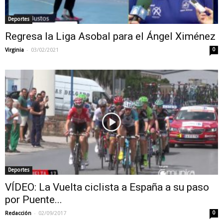
Deportes
Regresa la Liga Asobal para el Ángel Ximénez
-
Virginia
03/02/2021
0
Deportes
VÍDEO: La Vuelta ciclista a España a su paso
por Puente...
-
Redacción
02/09/2017
0